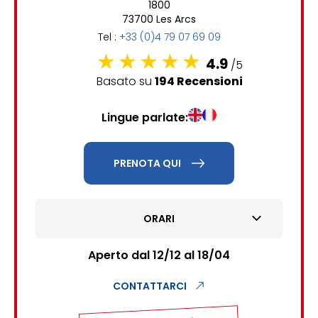
1800
6
7
8
9
10
11
12
73700 Les Arcs
Tel :
+33 (0)4 79 07 69 09
13
14
15
16
17
18
19
4.9
/5
20
21
22
23
24
25
26
Basato su
194 Recensioni
27
28
29
30
31
Lingue parlate:
1
2
PRENOTA QUI
3
4
5
6
7
8
9
10
11
12
13
14
15
16
ORARI
17
18
19
20
21
22
23
Aperto dal 12/12 al 18/04
24
25
26
27
28
29
30
CONTATTARCI
31