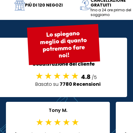
CANCELLAZIONE
PIÙ DI 120 NEGOZI
GRATUITI
fino a 24 ore prima del
soggiorno
Lo spiegano
meglio di quanto
potremmo fare
noi!
Soddisfazione del cliente
4.8
/5
Basato su
7780 Recensioni
Tony M.