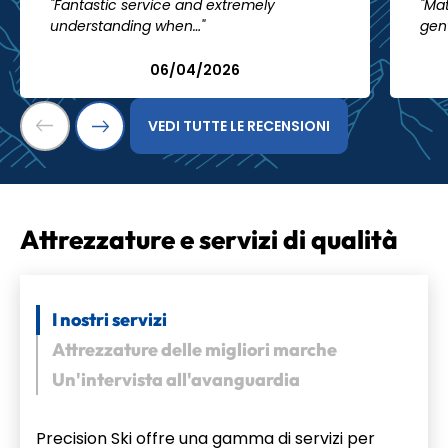
"Fantastic service and extremely
"Mat
understanding when…"
gen
06/04/2026
VEDI TUTTE LE RECENSIONI
Attrezzature e servizi di qualità
I nostri servizi
Attrezzature delle migliori marche
Un'intervista all'avanguardia
Precision Ski offre una gamma di servizi per