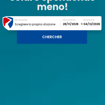
meno!
DESTINAZIONE
DATA DI INIZIO
DATA DI FINE
Scegliere la propria stazione
December
January
SUN
MON
TUE
WED
THU
FRI
SAT
1
2
3
4
5
6
7
8
9
10
11
12
13
14
15
16
17
18
19
20
21
22
23
24
25
26