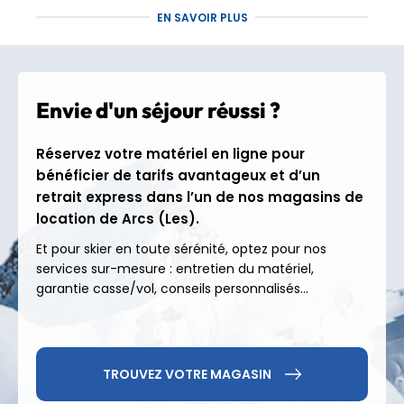
skiable d’exception
EN SAVOIR PLUS
Bienvenue au cœur de l’un des plus grands terrains
de jeu au monde : Paradiski. Reliant Les Arcs, Peisey-
Vallandry et La Plagne, ce domaine d’envergure
Envie d'un séjour réussi ?
internationale déploie
425 km de pistes
infiniment
variées où chaque descente se vit comme une
Réservez votre matériel en ligne pour
expérience unique.
bénéficier de tarifs avantageux et d’un
70 % du domaine au-dessus de 2000 m
: un
retrait express dans l’un de nos magasins de
enneigement généreux et de qualité tout au
location de Arcs (Les).
long de la saison ;
Et pour skier en toute sérénité, optez pour nos
Un paradis pour tous les skieurs
: espaces
services sur-mesure : entretien du matériel,
débutants sécurisés, longues pistes bleues
garantie casse/vol, conseils personnalisés...
panoramiques, tracés techniques pour les plus
confirmés et itinéraires engagés pour les experts
;
Bien plus que du ski :
snowparks créatifs, zones
freeride mythiques, descentes en luge à
TROUVEZ VOTRE MAGASIN
sensations, randonnées à ski ou en raquettes, et