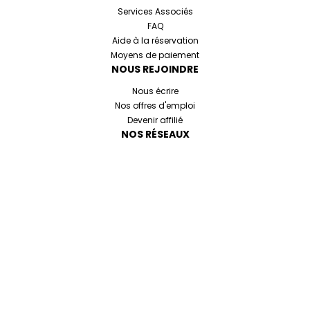
Services Associés
FAQ
Aide à la réservation
Moyens de paiement
NOUS REJOINDRE
Nous écrire
Nos offres d'emploi
Devenir affilié
NOS RÉSEAUX
Cookies et données personnelles
Mentions légales
Conditions générales de réservation
Made with love by
Altimax