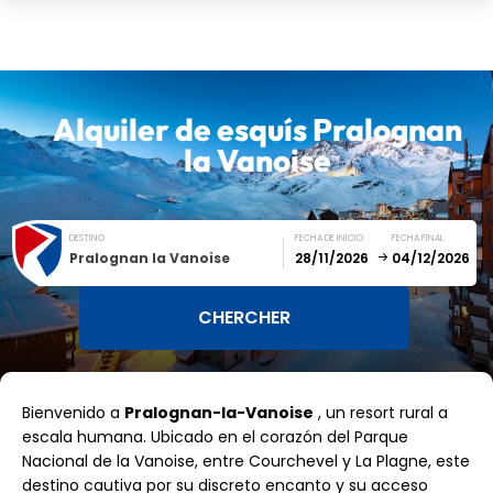
Alquiler de esquís
Pralognan
la Vanoise
DESTINO
FECHA DE INICIO
FECHA FINAL
Pralognan la Vanoise
December
January
Bienvenido a
Pralognan-la-Vanoise
, un resort rural a
SUN
MON
TUE
WED
THU
FRI
SAT
escala humana. Ubicado en el corazón del Parque
Nacional de la Vanoise, entre Courchevel y La Plagne, este
1
2
3
4
5
destino cautiva por su discreto encanto y su acceso