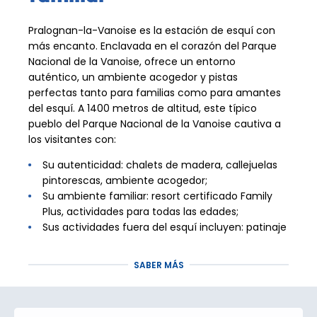
Pralognan-la-Vanoise es la estación de esquí con
más encanto. Enclavada en el corazón del Parque
Nacional de la Vanoise, ofrece un entorno
auténtico, un ambiente acogedor y pistas
perfectas tanto para familias como para amantes
del esquí. A 1400 metros de altitud, este típico
pueblo del Parque Nacional de la Vanoise cautiva a
los visitantes con:
Su autenticidad: chalets de madera, callejuelas
pintorescas, ambiente acogedor;
Su ambiente familiar: resort certificado Family
Plus, actividades para todas las edades;
Sus actividades fuera del esquí incluyen: patinaje
sobre hielo, natación, trineos, trineos tirados por
perros, rocódromo…
SABER MÁS
¡Un entorno preservado y un ambiente cálido para
unas vacaciones lejos de las multitudes de los
grandes resorts!