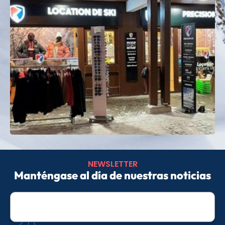
Para variar los placeres: esquí de fondo (27 km de
pistas), esquí de travesía, raquetas de nieve,
escalada en hielo, ¡sin olvidar el panorama único de
la Grande Casse!
¿Buscas unas vacaciones de montaña inolvidables?
¡Confía en Precision Ski Soopy para
alquilar esquís
de forma sencilla, rápida y económica en
Pralognan
!
NEWSLETTER
Manténgase al día de nuestras noticias
E-
mail