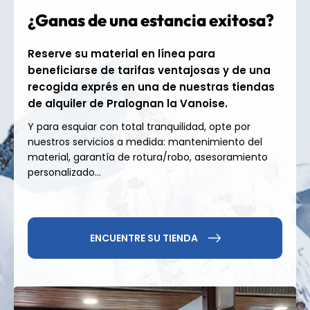
¿Ganas de una estancia exitosa?
Una zona de esquí natural
Reserve su material en línea para
y accesible
beneficiarse de tarifas ventajosas y de una
recogida exprés en una de nuestras tiendas
Con una zona de esquí que se extiende desde los
de alquiler de Pralognan la Vanoise.
1410 hasta los 2350 metros de altitud, Pralognan
disfruta de excelentes condiciones de nieve,
Y para esquiar con total tranquilidad, opte por
potenciadas por su proximidad a los glaciares de la
nuestros servicios a medida: mantenimiento del
Vanoise. Con casi 24 pistas y 12 remontes, la zona
material, garantía de rotura/robo, asesoramiento
de esquí de Pralognan es ideal para una progresión
personalizado...
suave.
Principiantes: amplias pistas verdes y azules,
zonas seguras para principiantes;
ENCUENTRE SU TIENDA
Intermedio: hermosas pistas rojas y pendientes
panorámicas;
Expertos: pistas negras técnicas y freeride en los
valles.