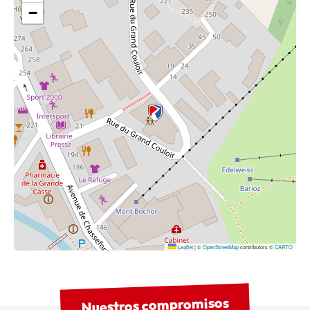
−
Leaflet
|
©
OpenStreetMap
contributors ©
CARTO
Nuestros compromisos