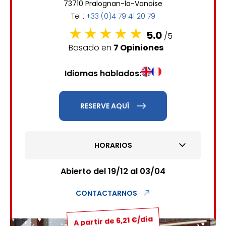
73710 Pralognan-la-Vanoise
6
7
8
9
10
11
12
Tel :
+33 (0)4 79 41 20 79
13
14
15
16
17
18
19
5.0
/5
Basado en
7 Opiniones
20
21
22
23
24
25
26
Idiomas hablados:
27
28
29
30
31
1
2
RESERVE AQUÍ
3
4
5
6
7
8
9
HORARIOS
10
11
12
13
14
15
16
17
18
19
20
21
22
23
Abierto del 19/12 al 03/04
24
25
26
27
28
29
30
CONTACTARNOS
31
A partir de 6,21 €/día