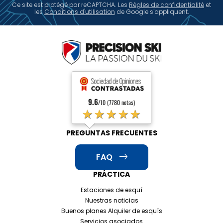
Ce site est protégé par reCAPTCHA. Les
Règles de confidentialité
et
les
Conditions d'utilisation
de Google s'appliquent.
9.6
/10 (7780 notas)
★★★★★
PREGUNTAS FRECUENTES
FAQ
PRÁCTICA
Estaciones de esquí
Nuestras noticias
Buenos planes Alquiler de esquís
Servicios asociados