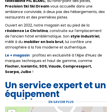
télécabine PIC BLANC
, au rond-point des pistes,
Precision Ski Ski Dream
vous accueille dans une
ambiance conviviale, à deux pas des hébergements, des
restaurants et des premières pistes.
Ouvert en 2022, notre magasin est au pied de la
résidence Le Christina
, construite sur l’emplacement
de l’ancien hôtel emblématique. Son
style industriel
,
mêlé à du
mobilier en bois brut
, lui confère une
atmosphère à la fois moderne et authentique.
Le + magasin
:
profitez en exclusivité à l’Alpe d’Huez de
marques techniques et haut de gamme, comme
Fischer, Icelantic, SOS, Vaude, Compressport,
Scarpa, Julbo
!
Un service expert et un
équipement
parfaitement
EN SAVOIR PLUS
entretenu