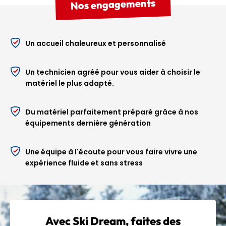
Nos engagements
Et pas seulement
l’hiver…
Un accueil chaleureux et personnalisé
Ski Dream, c’est aussi votre partenaire pour le
trail
Un technicien agréé pour vous aider à choisir le
running et la randonnée en été
. Le magasin est ouvert
matériel le plus adapté.
durant la saison estivale pour vous conseiller et vous
équiper selon vos envies de nature et d’altitude !
Du matériel parfaitement préparé grâce à nos
Conseils pour profiter
équipements dernière génération
au maximum de votre
Une équipe à l'écoute pour vous faire vivre une
séjour
expérience fluide et sans stress
Vous voulez
gagner du temps et de l'argent
une fois
sur place ? En réservant en ligne, vous profitez de nos
tarifs avantageux, votre équipement est préparé à
l’avance, et notre équipe finalise les réglages à votre
Avec Ski Dream, faites des