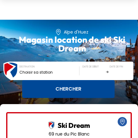
Alpe d'Huez
Magasin location de ski
Ski
Dream
DESTINATION
DATE DE DÉBUT
DATE DE FIN
Choisir sa station
Ski Dream
69 rue du Pic Blanc