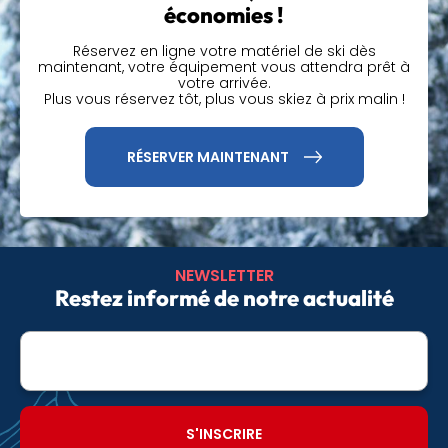
arrivée. Résultat : une location plus rapide et un séjour
économies !
plus confortable.
Réservez en ligne votre matériel de ski dès
Réservez dès aujourd’hui votre location de ski ou de
maintenant, votre équipement vous attendra prêt à
snowboard à l’Alpe d’Huez chez Ski Dream et profitez
votre arrivée.
Plus vous réservez tôt, plus vous skiez à prix malin !
d’un équipement préparé avec précision.
RÉSERVER MAINTENANT
NEWSLETTER
Restez informé de notre actualité
Adresse
e-
mail