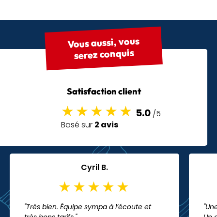
Vous aussi, vous
serez conquis
Satisfaction client
5.0
/5
Basé sur
2 avis
Cyril B.
"Très bien. Équipe sympa à l’écoute et
"Une