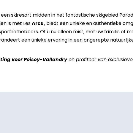
6
7
8
9
10
11
een skiresort midden in het fantastische skigebied Paradi
13
14
15
16
17
18
den is met Les
Arcs
, biedt een unieke en authentieke omg
20
21
22
23
24
25
sportliefhebbers. Of u nu alleen reist, met uw familie of m
randeert een unieke ervaring in een ongerepte natuurlijk
27
28
29
30
31
sting voor Peisey-Vallandry
en profiteer van exclusieve