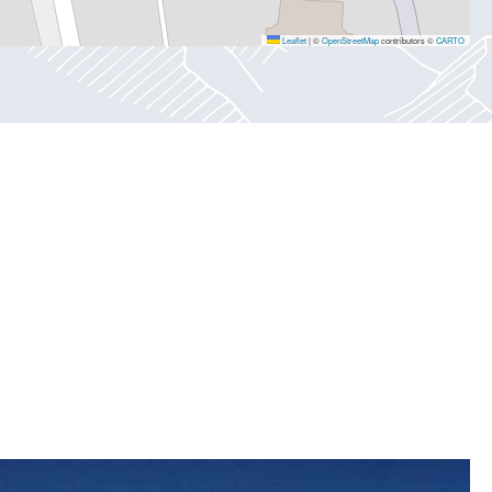
Leaflet
|
©
OpenStreetMap
contributors ©
CARTO