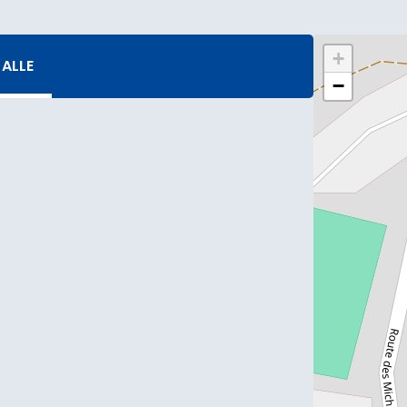
+
ALLE
−