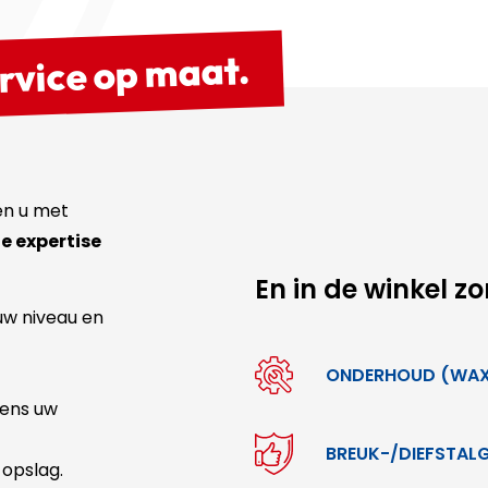
rvice op maat.
en u met
e expertise
En in de winkel z
w niveau en
ONDERHOUD (WAXE
jdens uw
BREUK-/DIEFSTAL
 opslag.