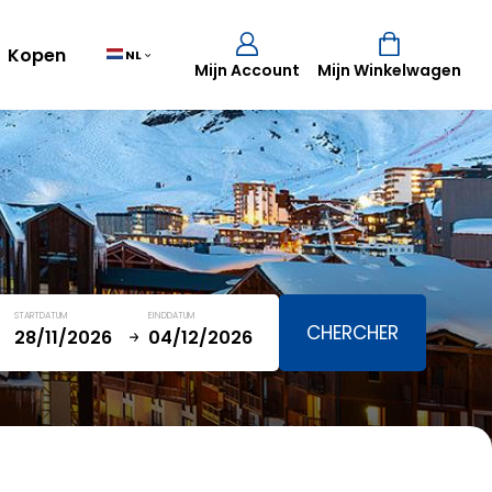
Kopen
NL
Mijn Account
Mijn Winkelwagen
Mand
(0)
TOTAAL
0,00 €
STARTDATUM
EINDDATUM
WINKELMAND BEKIJKEN
January
SAT
SUN
MON
TUE
WED
THU
FRI
SAT
5
1
2