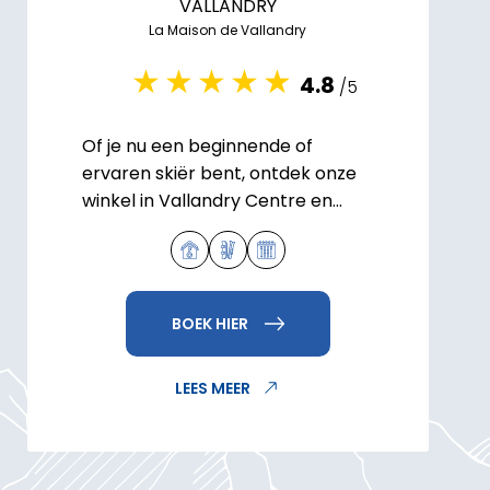
VALLANDRY
La Maison de Vallandry
4.8
/5
Of je nu een beginnende of
ervaren skiër bent, ontdek onze
winkel in Vallandry Centre en
reserveer je ski- of
snowboardverhuur om te
genieten van het Paradiski-
gebied.
BOEK HIER
LEES MEER