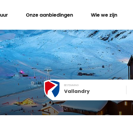
huur
Onze aanbiedingen
Wie we zijn
BESTEMMING
Vallandry
December
SUN
MON
TUE
WED
THU
FRI
1
2
3
4