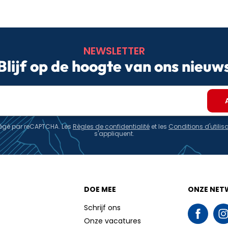
NEWSLETTER
Blijf op de hoogte van ons nieuw
otégé par reCAPTCHA. Les
Règles de confidentialité
et les
Conditions d'utilis
s'appliquent.
DOE MEE
ONZE NET
Schrijf ons
Onze vacatures