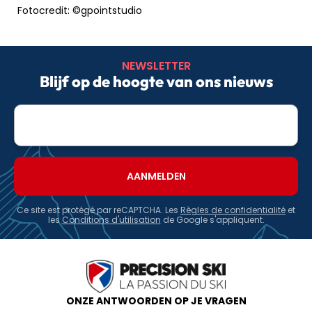
Fotocredit: ©gpointstudio
NEWSLETTER
Blijf op de hoogte van ons nieuws
E-
mailadres
Ce site est protégé par reCAPTCHA. Les
Règles de confidentialité
et
les
Conditions d'utilisation
de Google s'appliquent.
ONZE ANTWOORDEN OP JE VRAGEN