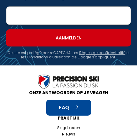
E-
mailadres
Ce site est protégé par reCAPTCHA. Les
Règles de confidentialité
et
les
Conditions d'utilisation
de Google s'appliquent.
ONZE ANTWOORDEN OP JE VRAGEN
FAQ
PRAKTIJK
Skigebieden
Nieuws