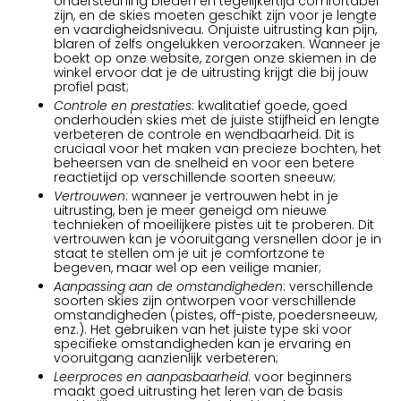
ondersteuning bieden en tegelijkertijd comfortabel
zijn, en de skies moeten geschikt zijn voor je lengte
en vaardigheidsniveau. Onjuiste uitrusting kan pijn,
blaren of zelfs ongelukken veroorzaken. Wanneer je
boekt op onze website, zorgen onze skiemen in de
winkel ervoor dat je de uitrusting krijgt die bij jouw
profiel past;
Controle en prestaties
: kwalitatief goede, goed
onderhouden skies met de juiste stijfheid en lengte
verbeteren de controle en wendbaarheid. Dit is
cruciaal voor het maken van precieze bochten, het
beheersen van de snelheid en voor een betere
reactietijd op verschillende soorten sneeuw;
Vertrouwen
: wanneer je vertrouwen hebt in je
uitrusting, ben je meer geneigd om nieuwe
technieken of moeilijkere pistes uit te proberen. Dit
vertrouwen kan je vooruitgang versnellen door je in
staat te stellen om je uit je comfortzone te
begeven, maar wel op een veilige manier;
Aanpassing aan de omstandigheden
: verschillende
soorten skies zijn ontworpen voor verschillende
omstandigheden (pistes, off-piste, poedersneeuw,
enz.). Het gebruiken van het juiste type ski voor
specifieke omstandigheden kan je ervaring en
vooruitgang aanzienlijk verbeteren;
Leerproces en aanpasbaarheid
: voor beginners
maakt goed uitrusting het leren van de basis