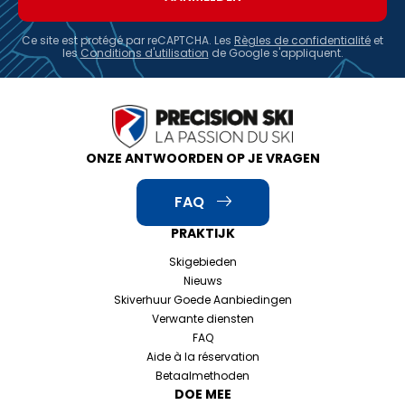
Ce site est protégé par reCAPTCHA. Les
Règles de confidentialité
et
les
Conditions d'utilisation
de Google s'appliquent.
ONZE ANTWOORDEN OP JE VRAGEN
FAQ
PRAKTIJK
Skigebieden
Nieuws
Skiverhuur Goede Aanbiedingen
Verwante diensten
FAQ
Aide à la réservation
Betaalmethoden
DOE MEE