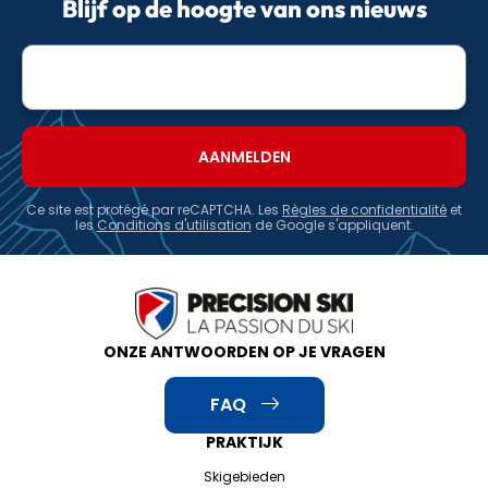
Blijf op de hoogte van ons nieuws
E-
mailadres
Ce site est protégé par reCAPTCHA. Les
Règles de confidentialité
et
les
Conditions d'utilisation
de Google s'appliquent.
ONZE ANTWOORDEN OP JE VRAGEN
FAQ
PRAKTIJK
Skigebieden