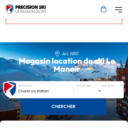
Merci de renseigner vos dates de séjour pour
connaître nos tarifs !
Arc 1950
Magasin location de ski
Le
Manoir
DESTINATION
DATE DE DÉBUT
DATE DE FIN
Choisir sa station