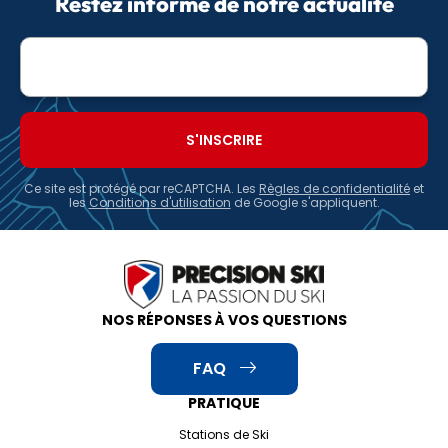
Restez informé de notre actualité
Adresse
e-
mail
Ce site est protégé par reCAPTCHA. Les
Règles de confidentialité
et
les
Conditions d'utilisation
de Google s'appliquent.
NOS RÉPONSES À VOS QUESTIONS
FAQ
PRATIQUE
Stations de Ski