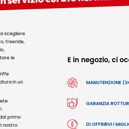
 a scegliere
o, freeride,
o,
tare le
E in negozio, ci 
riffe
atura in un
MANUTENZIONE (SC
rete
GARANZIA ROTTU
n
 dal primo
DI OFFRIRVI I MIGL
il nostro