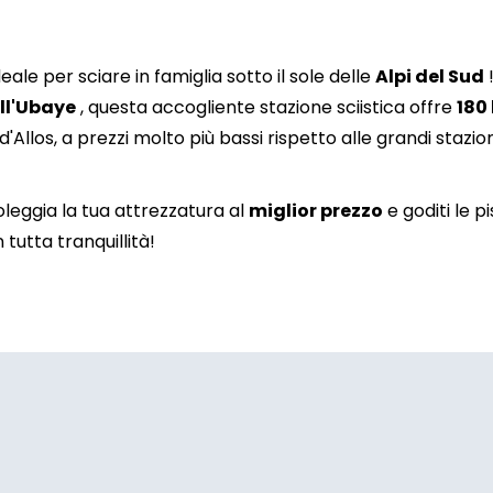
6
7
8
9
10
11
13
14
15
16
17
18
eale per sciare in famiglia sotto il sole delle
Alpi del Sud
ell'Ubaye
, questa accogliente stazione sciistica offre
180
20
21
22
23
24
25
d'Allos, a prezzi molto più bassi rispetto alle grandi stazion
27
28
29
30
31
oleggia la tua attrezzatura al
miglior prezzo
e goditi le p
 tutta tranquillità!