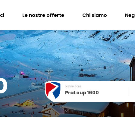
ci
Le nostre offerte
Chi siamo
Neg
0
DESTINAZIONE
PraLoup 1600
December
SUN
MON
TUE
WED
THU
FRI
1
2
3
4