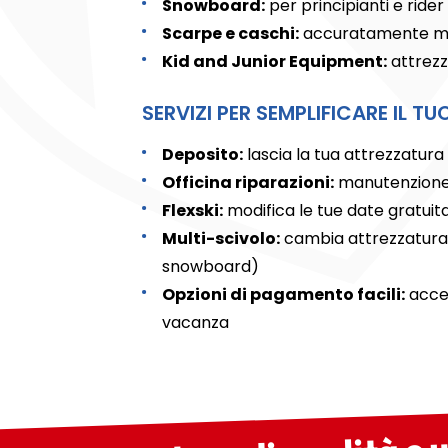
Snowboard:
per principianti e rider
Scarpe e caschi:
accuratamente man
Kid and Junior Equipment:
attrezz
SERVIZI PER SEMPLIFICARE IL 
Deposito:
lascia la tua attrezzatura 
Officina riparazioni:
manutenzione e
Flexski:
modifica le tue date gratui
Multi-scivolo:
cambia attrezzatura 
snowboard)
Opzioni di pagamento facili:
accet
vacanza
Attrezzatura di qualità e u