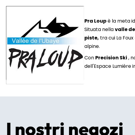
Pra Loup
è la meta id
Situata nella
valle d
piste,
tra cui La Foux 
alpine.
Con
Precision Ski
, n
dell'Espace Lumière in
I nostri negozi