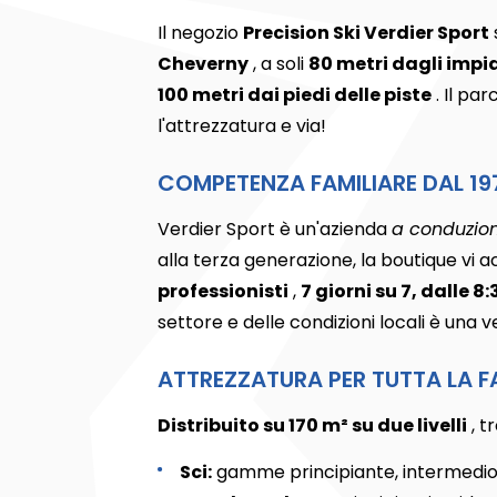
Il negozio
Precision Ski Verdier Sport
Cheverny
, a soli
80 metri dagli impia
100 metri dai piedi delle piste
. Il pa
l'attrezzatura e via!
COMPETENZA FAMILIARE DAL 19
Verdier Sport è un'azienda
a conduzion
alla terza generazione, la boutique vi 
professionisti
,
7 giorni su 7, dalle 8:
settore e delle condizioni locali è una v
ATTREZZATURA PER TUTTA LA F
Distribuito su 170 m² su due livelli
, t
Sci:
gamme principiante, intermedio e 