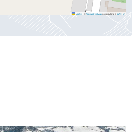
Leaflet
|
©
OpenStreetMap
contributors ©
CARTO