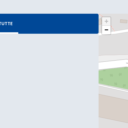
+
TUTTE
−