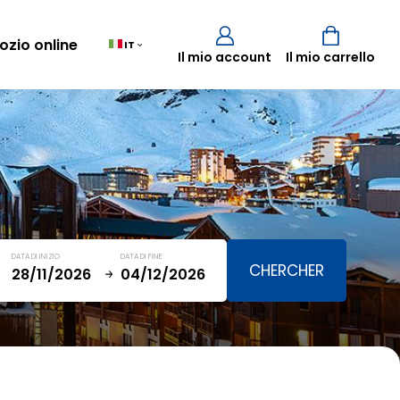
ozio online
IT
Il mio account
Il mio carrello
Carrello
(0)
TOTALE
0,00 €
DATA DI INIZIO
DATA DI FINE
VISUALIZZA IL CARRELLO
January
SAT
SUN
MON
TUE
WED
THU
FRI
SAT
5
1
2