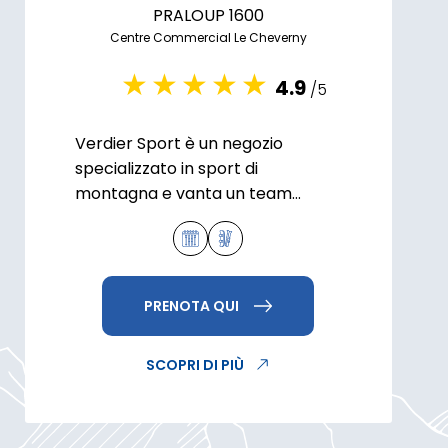
PRALOUP 1600
Centre Commercial Le Cheverny
4.9
/5
Verdier Sport è un negozio
specializzato in sport di
montagna e vanta un team
dinamico pronto ad ascoltare le
vostre esigenze per le vostre
vacanze.
PRENOTA QUI
SCOPRI DI PIÙ