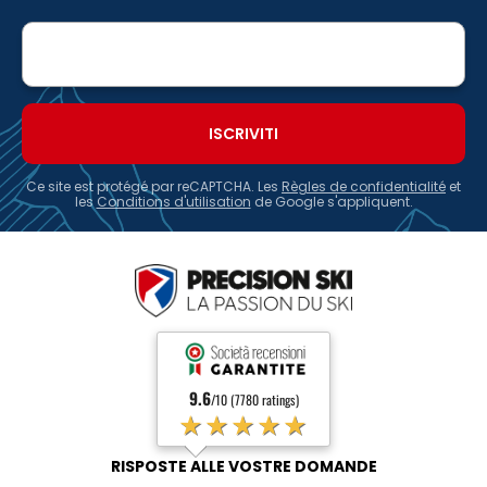
E-
mail
Ce site est protégé par reCAPTCHA. Les
Règles de confidentialité
et
les
Conditions d'utilisation
de Google s'appliquent.
9.6
/10 (7780 ratings)
★★★★★
RISPOSTE ALLE VOSTRE DOMANDE