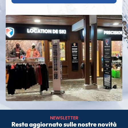
spostamenti. Perfetto per una fuga con la famiglia
o gli amici!
Pronti a scoprire lo sci nel Giura?
Prenotate il
vostro noleggio sci a Métabief con Sandona
Sport
e godetevi tariffe competitive, attrezzatura
di qualità e un caloroso benvenuto!
NEWSLETTER
Resta aggiornato sulle nostre novità