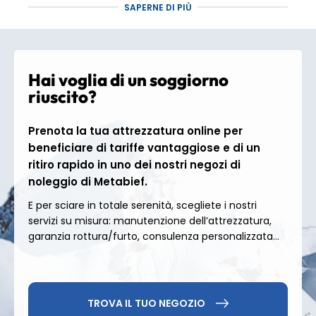
SAPERNE DI PIÙ
Riders, non vi abbiamo dimenticato! Il resort vanta
3
snowpark
: EasyPark (principianti), Snowpark
(intermedio/progressivo) e BioPark (avanzato).
Tante opportunità per divertirsi sulle strutture e
Hai voglia di un soggiorno
perfezionare i vostri trick!
riuscito?
Paradiso dello sci nordico
Prenota la tua attrezzatura online per
beneficiare di tariffe vantaggiose e di un
Métabief vanta anche
64 km di piste da sci di
ritiro rapido in uno dei nostri negozi di
fondo
, 18 km di sentieri per ciaspole ed escursioni
noleggio di Metabief.
con le slitte trainate da cani
. Un vero invito a
esplorare le montagne del Giura in modo diverso!
E per sciare in totale serenità, scegliete i nostri
servizi su misura: manutenzione dell’attrezzatura,
Facile accesso
garanzia rottura/furto, consulenza personalizzata...
Situato
a 1 ora e 30 minuti da Besançon
e
a 2 ore
da Lione o Ginevra
, Métabief è la destinazione
TROVA IL TUO NEGOZIO
ideale per un weekend sugli sci senza lunghi