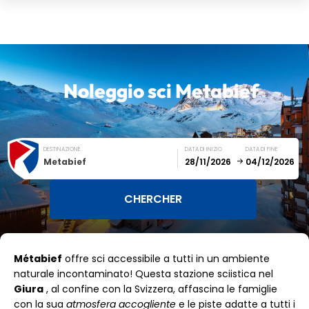
Noleggio sci
Metabief
DESTINAZIONE
DATA DI INIZIO
DATA DI FINE
Metabief
December
January
Métabief
offre sci accessibile a tutti in un ambiente
SUN
MON
TUE
WED
THU
FRI
SAT
naturale incontaminato! Questa stazione sciistica nel
Giura
, al confine con la Svizzera, affascina le famiglie
1
2
3
4
5
con la sua
atmosfera accogliente
e le piste adatte a tutti i