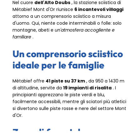
Nel cuore
dell'Alto Doubs
, la stazione sciistica di
Métabief Mont d'Or riunisce
6 incantevoli villaggi
attorno a un comprensorio sciistico a misura
d'uomo. Qui, niente code interminabili o folle: solo
montagne, abeti e
un'atmosfera accogliente e
familiare
.
Un comprensorio sciistico
ideale per le famiglie
Métabief offre
41 piste su 37 km
, da 950 a 1430 m
di altitudine, servite da
19 impianti di risalita
. I
principianti apprezzano le piste verdi e blu,
facilmente accessibili, mentre gli sciatori più atletici
si divertono sulle piste rosse e nere del settore Mont
d'Or.
Zone di freestyle