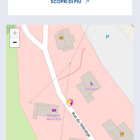
SCOPRI DI PIÙ
+
−