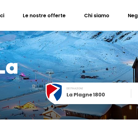
ci
Le nostre offerte
Chi siamo
Neg
La
DESTINAZIONE
La Plagne 1800
December
SUN
MON
TUE
WED
THU
FRI
1
2
3
4