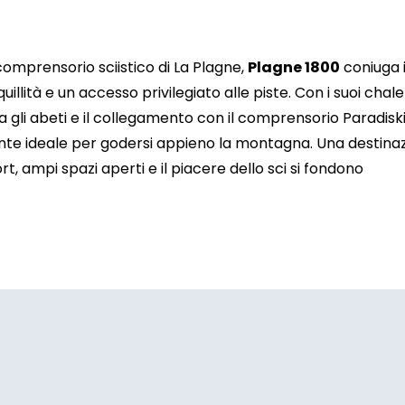
6
7
8
9
10
11
13
14
15
16
17
18
comprensorio sciistico di La Plagne,
Plagne 1800
coniuga i
quillità e un accesso privilegiato alle piste. Con i suoi chale
20
21
22
23
24
25
a gli abeti e il collegamento con il comprensorio Paradiski,
27
28
29
30
31
nte ideale per godersi appieno la montagna. Una destina
, ampi spazi aperti e il piacere dello sci si fondono