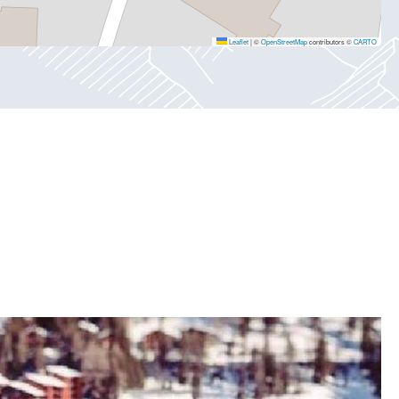
Leaflet
|
©
OpenStreetMap
contributors ©
CARTO