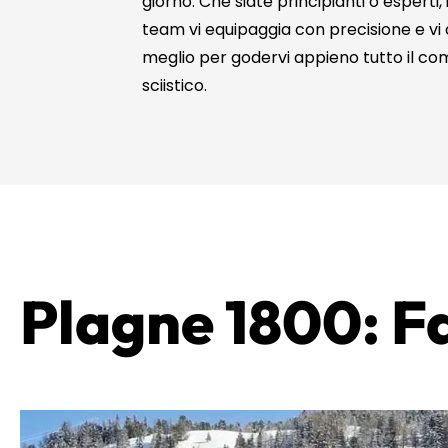
giorno. Che siate principianti o esperti, 
team vi equipaggia con precisione e vi c
meglio per godervi appieno tutto il c
sciistico.
Plagne 1800: Fa