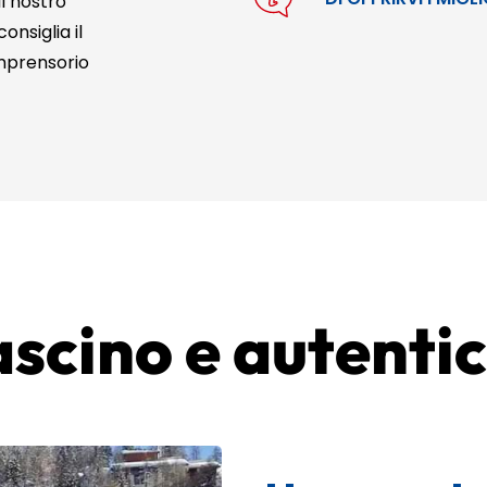
il nostro
onsiglia il
omprensorio
scino e autentic