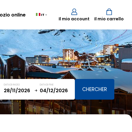
ozio online
IT
Il mio account
Il mio carrello
Carrello
(0)
TOTALE
0,00 €
DATA DI INIZIO
DATA DI FINE
VISUALIZZA IL CARRELLO
January
SAT
SUN
MON
TUE
WED
THU
FRI
SAT
5
1
2