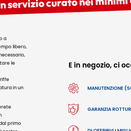
n servizio curato nei minimi 
o a
tempo libero,
necessario,
tare le
E in negozio, ci 
riffe
atura in un
MANUTENZIONE (SC
erete
GARANZIA ROTTU
n
 dal primo
DI OFFRIRVI I MIGL