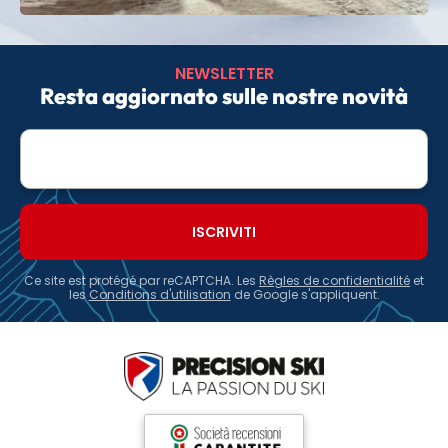
NEWSLETTER
Resta aggiornato sulle nostre novità
E-
mail
Ce site est protégé par reCAPTCHA. Les
Règles de confidentialité
et
les
Conditions d'utilisation
de Google s'appliquent.