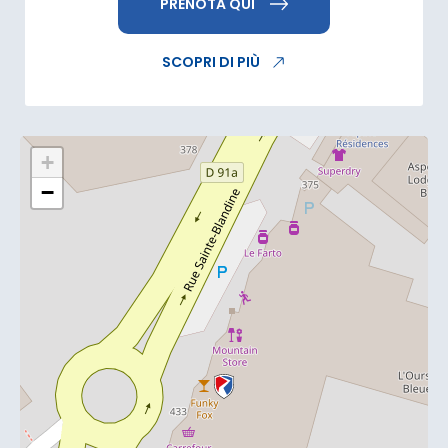
PRENOTA QUI
SCOPRI DI PIÙ
+
−