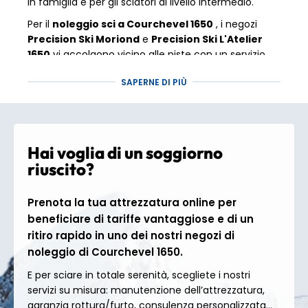
in famiglia e per gli sciatori di livello intermedio.
Per il
noleggio sci a Courchevel 1650
, i negozi
Precision Ski Moriond
e
Precision Ski L'Atelier
1650
vi accolgono vicino alle piste con un servizio
esperto e attrezzature di alta gamma.
SAPERNE DI PIÙ
Courchevel e il
comprensorio sciistico
Hai voglia di un soggiorno
delle 3 Valli
riuscito?
Courchevel
, emblematica località della
Savoia
,
Prenota la tua attrezzatura online per
fa parte del più grande comprensorio sciistico del
beneficiare di tariffe vantaggiose e di un
mondo. Il comprensorio di Courchevel vanta
150 km
ritiro rapido in uno dei nostri negozi di
di piste
, raggiungendo i
2.738 m
di altitudine a La
noleggio di Courchevel 1650.
Saulire, mentre le
3 Vallées
offrono
600 km di
piste
,
158 impianti di risalita
e un'altitudine che
E per sciare in totale serenità, scegliete i nostri
va dai
1.100 m ai 3.230 m
.
servizi su misura: manutenzione dell’attrezzatura,
Con
l'85% delle piste sopra i 1.800 metri
, il manto
garanzia rottura/furto, consulenza personalizzata...