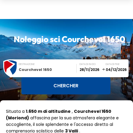
Noleggio sci
Courchevel 1650
DESTINAZIONE
DATA DI INIZIO
DATA DI FINE
Courchevel 1650
December
January
Situata a
1.650 m di altitudine
,
Courchevel 1650
SUN
MON
TUE
WED
THU
FRI
SAT
(Moriond)
affascina per la sua atmosfera elegante e
accogliente, il sole splendente e l'accesso diretto al
1
2
3
4
5
comprensorio sciistico delle
3 Valli
.