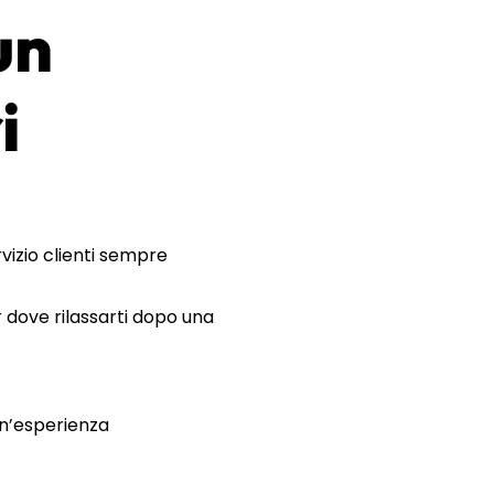
un
i
rvizio clienti sempre
r dove rilassarti dopo una
un’esperienza