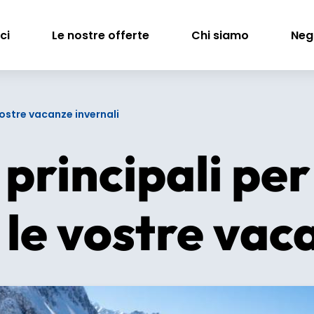
ci
Le nostre offerte
Chi siamo
Neg
 vostre vacanze invernali
 principali pe
 le vostre vac