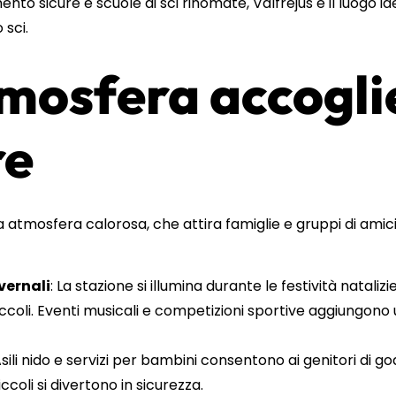
to sicure e scuole di sci rinomate, Valfréjus è il luogo ide
 sci.
tmosfera accogli
re
a atmosfera calorosa, che attira famiglie e gruppi di ami
vernali
: La stazione si illumina durante le festività natali
ccoli. Eventi musicali e competizioni sportive aggiungono 
Asili nido e servizi per bambini consentono ai genitori di god
iccoli si divertono in sicurezza.