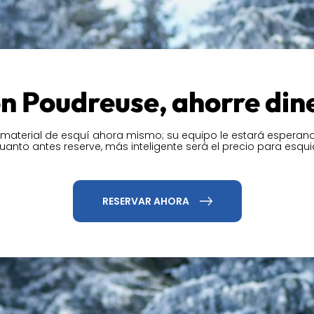
encilla de ahorrar tiempo en
ère más rápidamente.
'Isère con Precision Ski
l corazón de la estación.
n Poudreuse, ahorre din
 material de esquí ahora mismo; su equipo le estará esperando
uanto antes reserve, más inteligente será el precio para esqui
RESERVAR AHORA