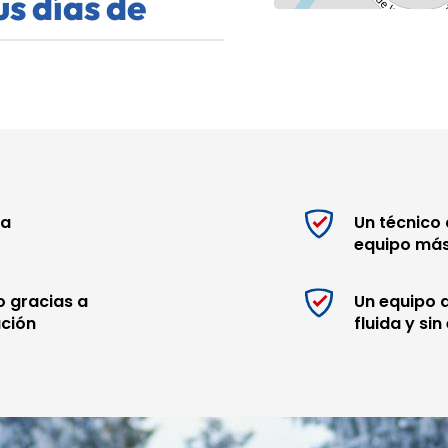
us días de
ios servicios muy apreciados
su llegada.
ra después de un día en las
da
Un técnico 
equipo má
ccesorios y equipamiento
quiar.
 gracias a
Un equipo a
ación
fluida y sin
ntes de su
har las mejores tarifas