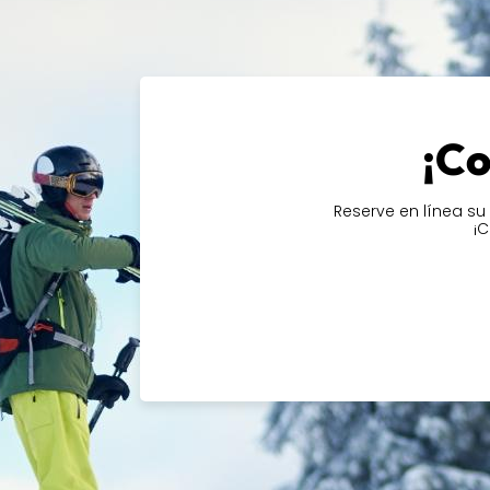
disponibles y tenerlo listo a tu llegada. Es una forma s
la estación y disfrutar de la zona de esquí de Val d'Is
Reserva ya tu equipo de esquí o snowboard en Val d
La Poudreuse y disfruta de un servicio experto en e
¡Co
Reserve en línea su
¡C