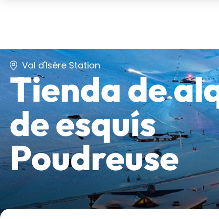
Val d'Isère Station
Tienda de alq
de esquís
Poudreuse