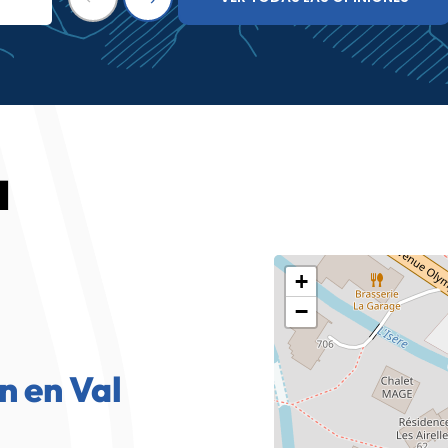
a
+
−
n en Val