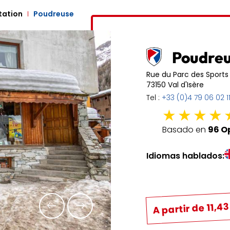
1
2
3
4
Station
Poudreuse
6
7
8
9
10
11
13
14
15
16
17
18
Poudre
20
21
22
23
24
25
Rue du Parc des Sports
73150 Val d'Isère
27
28
29
30
31
Tel :
+33 (0)4 79 06 02 1
Basado en
96 O
Idiomas hablados:
A partir de 11,4