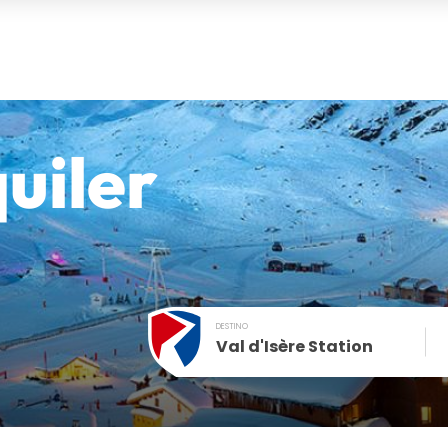
uiler
DESTINO
Val d'Isère Station
December
SUN
MON
TUE
WED
THU
FRI