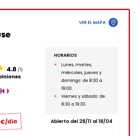
5
1
2
12
3
4
5
6
7
8
9
VER EL MAPA
19
10
11
12
13
14
15
16
use
26
17
18
19
20
21
22
23
HORARIOS
24
25
26
27
28
29
30
1
Lunes, martes,
4.8
/5
31
miércoles, jueves y
piniones
domingo: de 8:30 a
19:00.
Viernes y sábado: de
8:30 a 19:30.
3 €/día
Abierto del 28/11 al 18/04