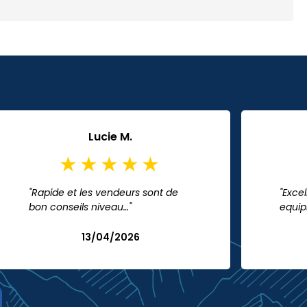
Lucie M.
"Rapide et les vendeurs sont de
"Excel
bon conseils niveau…"
equip
13/04/2026