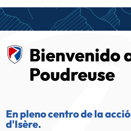
Bienvenido 
Poudreuse
En pleno centro de la acció
d'Isère.