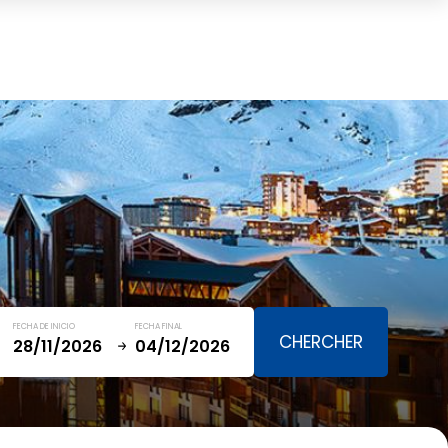
Cesta
(0)
TOTAL
0,00 €
VER CESTA
FECHA DE INICIO
FECHA FINAL
January
SAT
SUN
MON
TUE
WED
THU
FRI
SAT