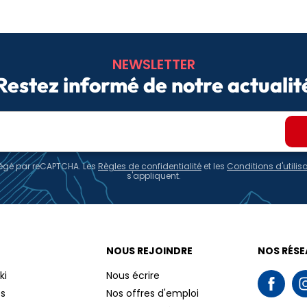
NEWSLETTER
Restez informé de notre actualit
otégé par reCAPTCHA. Les
Règles de confidentialité
et les
Conditions d'utilis
s'appliquent.
NOUS REJOINDRE
NOS RÉS
ki
Nous écrire
és
Nos offres d'emploi