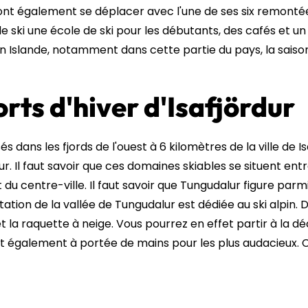
urront également se déplacer avec l'une de ses six remonté
e ski une école de ski pour les débutants, des cafés et un 
 en Islande, notamment dans cette partie du pays, la sais
orts d'hiver d'Isafjördur
sés dans les fjords de l'ouest à 6 kilomètres de la ville d
r. Il faut savoir que ces domaines skiables se situent ent
du centre-ville. Il faut savoir que Tungudalur figure parm
ation de la vallée de Tungudalur est dédiée au ski alpin. Da
et la raquette à neige. Vous pourrez en effet partir à la
ont également à portée de mains pour les plus audacieux.