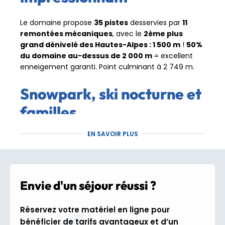
Le domaine propose
35 pistes
desservies par
11
remontées mécaniques
, avec le
2ème plus
grand dénivelé des Hautes-Alpes : 1 500 m
!
50%
du domaine au-dessus de 2 000 m
= excellent
enneigement garanti. Point culminant à 2 749 m.
Snowpark, ski nocturne et
familles
EN SAVOIR PLUS
Le
snowpark
propose modules, rails et
boardercross
. Originalité : du
ski nocturne
sur
pistes éclairées ! Pour les familles : pistes de luge,
espaces débutants et jardins des neiges.
Envie d'un séjour réussi ?
Plein d'activités hors ski
Réservez votre matériel en ligne pour
bénéficier de tarifs avantageux et d’un
Au-delà du ski alpin, profitez du
ski de fond
, du