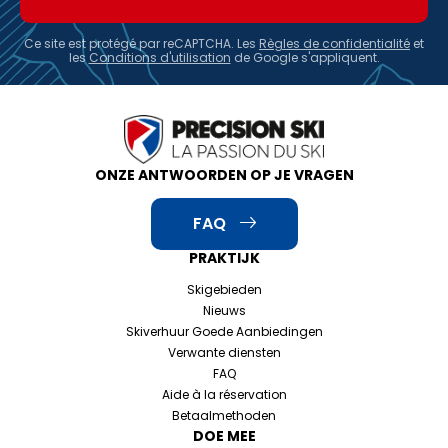
Ce site est protégé par reCAPTCHA. Les
Règles de confidentialité
et
les
Conditions d'utilisation
de Google s'appliquent.
ONZE ANTWOORDEN OP JE VRAGEN
FAQ
PRAKTIJK
Skigebieden
Nieuws
Skiverhuur Goede Aanbiedingen
Verwante diensten
FAQ
Aide à la réservation
Betaalmethoden
DOE MEE