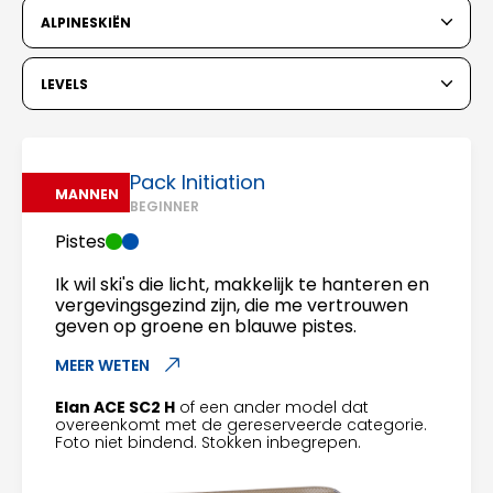
6
7
8
9
10
11
12
ALPINESKIËN
13
14
15
16
17
18
19
LEVELS
20
21
22
23
24
25
26
27
28
29
30
31
Pack Initiation
MANNEN
BEGINNER
1
2
Pistes
3
4
5
6
7
8
9
Ik wil ski's die licht, makkelijk te hanteren en
vergevingsgezind zijn, die me vertrouwen
10
11
12
13
14
15
16
geven op groene en blauwe pistes.
MEER WETEN
17
18
19
20
21
22
23
Elan ACE SC2 H
of een ander model dat
24
25
26
27
28
29
30
overeenkomt met de gereserveerde categorie.
Foto niet bindend. Stokken inbegrepen.
31