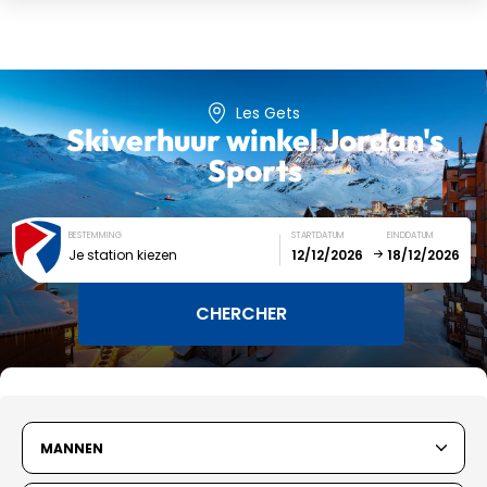
Les Gets
Skiverhuur winkel
Jordan's
Sports
BESTEMMING
STARTDATUM
EINDDATUM
Je station kiezen
December
January
SUN
MON
TUE
WED
THU
FRI
SAT
MANNEN
1
2
3
4
5