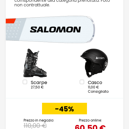
corrispondente alla categoria prenotata. Foto
non contrattuale.
Scarpe
Casco
27,50 €
11,00 €
Consigliato
-45%
Prezzo in negozio:
Prezzo online:
110,00 €
60,50 €