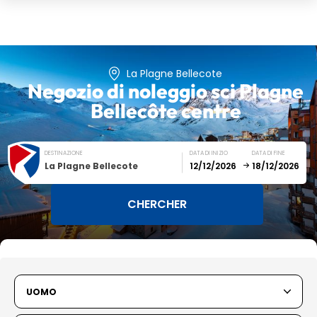
La Plagne Bellecote
Negozio di noleggio sci
Plagne
Bellecôte centre
DESTINAZIONE
DATA DI INIZIO
DATA DI FINE
La Plagne Bellecote
December
January
SUN
MON
TUE
WED
THU
FRI
SAT
UOMO
1
2
3
4
5