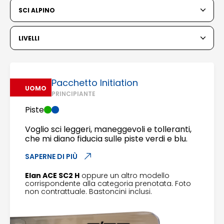
6
7
8
9
10
11
12
SCI ALPINO
13
14
15
16
17
18
19
LIVELLI
20
21
22
23
24
25
26
27
28
29
30
31
Pacchetto Initiation
UOMO
PRINCIPIANTE
1
2
Piste
3
4
5
6
7
8
9
Voglio sci leggeri, maneggevoli e tolleranti,
che mi diano fiducia sulle piste verdi e blu.
10
11
12
13
14
15
16
SAPERNE DI PIÙ
17
18
19
20
21
22
23
Elan ACE SC2 H
oppure un altro modello
corrispondente alla categoria prenotata. Foto
24
25
26
27
28
29
30
non contrattuale. Bastoncini inclusi.
31