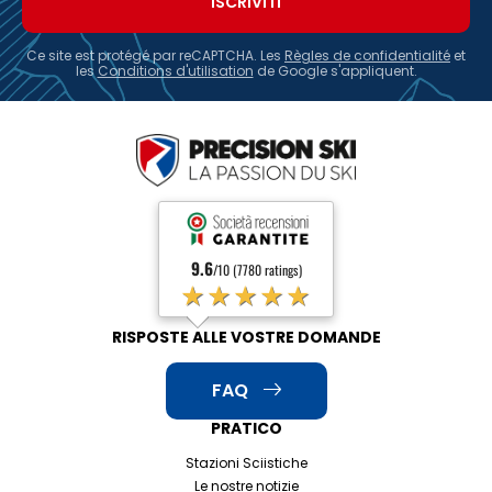
Ce site est protégé par reCAPTCHA. Les
Règles de confidentialité
et
les
Conditions d'utilisation
de Google s'appliquent.
9.6
/10 (7780 ratings)
★★★★★
RISPOSTE ALLE VOSTRE DOMANDE
FAQ
PRATICO
Stazioni Sciistiche
Le nostre notizie