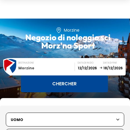
Morzine
Negozio di noleggio sci
Morz'na Sport
DESTINAZIONE
DATA DI INIZIO
DATA DI FINE
Morzine
December
January
SUN
MON
TUE
WED
THU
FRI
SAT
UOMO
1
2
3
4
5