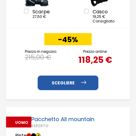
Scarpe
Casco
27,50 €
19,25 €
Consigliato
-45%
Prezzo in negozio:
Prezzo online:
215,00 €
118,25 €
Pacchetto All mountain
UOMO
ESPERTO
Piste