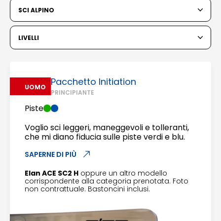
6
7
8
9
10
11
12
SCI ALPINO
13
14
15
16
17
18
19
LIVELLI
20
21
22
23
24
25
26
27
28
29
30
31
Pacchetto Initiation
UOMO
PRINCIPIANTE
1
2
Piste
3
4
5
6
7
8
9
Voglio sci leggeri, maneggevoli e tolleranti,
che mi diano fiducia sulle piste verdi e blu.
10
11
12
13
14
15
16
SAPERNE DI PIÙ
17
18
19
20
21
22
23
Elan ACE SC2 H
oppure un altro modello
corrispondente alla categoria prenotata. Foto
24
25
26
27
28
29
30
non contrattuale. Bastoncini inclusi.
31