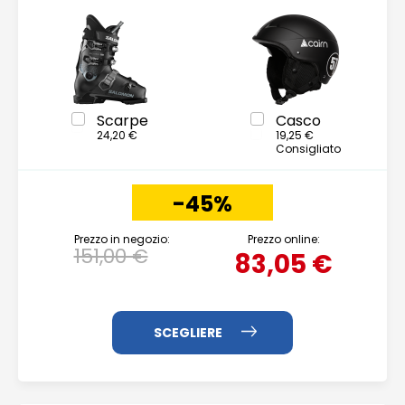
Scarpe
Casco
24,20 €
19,25 €
Consigliato
-45%
Prezzo in negozio:
Prezzo online:
151,00 €
83,05 €