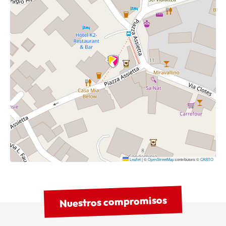
comparar sensaciones y afinar la elección con la ayuda
de especialistas.
Servicios que supervisan
el progreso de su
estancia
Con
Flexski
, puedes adaptar tu equipo si tu progreso, tu
estilo de esquí o las condiciones de la nieve cambian
durante tus vacaciones.
Multiglisse
te ofrece la
oportunidad de alternar disciplinas durante tu estancia y
descubrir nuevas sensaciones, sin la molestia de múltiples
Leaflet
|
©
OpenStreetMap
contributors ©
CARTO
alquileres. Estos servicios aumentan la flexibilidad de tu
experiencia, manteniendo la atención personalizada de
nuestro equipo.
Nuestros compromisos
Una reserva