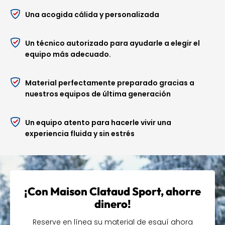
meticulosamente
Una acogida cálida y personalizada
preparada
Un técnico autorizado para ayudarle a elegir el
Al reservar tu equipo en línea, te beneficias de tarifas
equipo más adecuado.
ventajosas y lo tienes listo antes de tu llegada. Así,
nuestro equipo podrá dedicar el tiempo necesario a los
ajustes finales y ofrecerte asesoramiento personalizado,
Material perfectamente preparado gracias a
garantizando que tu estancia comience con un equipo
nuestros equipos de última generación
perfectamente adaptado a tus necesidades.
Reserva tu equipamiento en Maison Clataud Sport y
Un equipo atento para hacerle vivir una
benefíciate, en Sauze d'Oulx, de la experiencia de
experiencia fluida y sin estrés
especialistas que priorizan la calidad del
asesoramiento y la preparación.
¡Con Maison Clataud Sport, ahorre
dinero!
Reserve en línea su material de esquí ahora