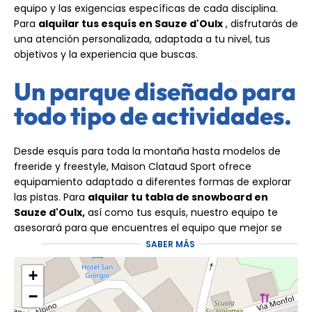
equipo y las exigencias específicas de cada disciplina.
Para
alquilar tus esquís en Sauze d'Oulx
, disfrutarás de
una atención personalizada, adaptada a tu nivel, tus
objetivos y la experiencia que buscas.
Un parque diseñado para
todo tipo de actividades.
Desde esquís para toda la montaña hasta modelos de
freeride y freestyle, Maison Clataud Sport ofrece
equipamiento adaptado a diferentes formas de explorar
las pistas. Para
alquilar tu tabla de snowboard en
Sauze d'Oulx,
así como tus esquís, nuestro equipo te
asesorará para que encuentres el equipo que mejor se
ajuste a tu nivel y a las condiciones de la nieve. El equipo
SABER MÁS
recibe mantenimiento regularmente para garantizar la
comodidad, la fiabilidad y el rendimiento de cada pieza.
+
−
La tienda también permite probar ciertos equipos antes
de comprarlos, un método especialmente valioso para