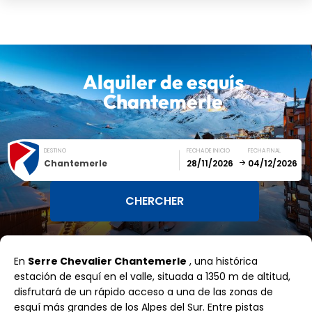
Alquiler de esquís
Chantemerle
DESTINO
FECHA DE INICIO
FECHA FINAL
Chantemerle
December
January
En
Serre Chevalier Chantemerle
, una histórica
SUN
MON
TUE
WED
THU
FRI
SAT
estación de esquí en el valle, situada a 1350 m de altitud,
disfrutará de un rápido acceso a una de las zonas de
1
2
3
4
5
esquí más grandes de los Alpes del Sur. Entre pistas