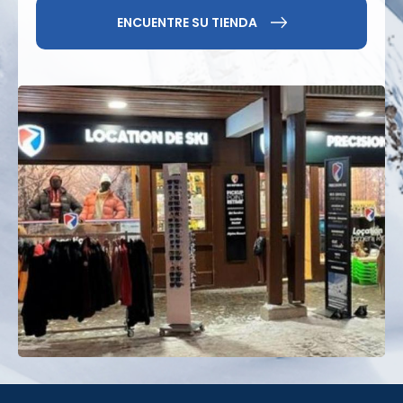
Bœuf
. Esta diversidad garantiza una calidad de
ENCUENTRE SU TIENDA
esquí constante durante toda la temporada,
independientemente de las condiciones.
Un resort completo,
verano e invierno.
Además del esquí alpino, Serre Chevalier ofrece una
amplia gama de actividades.
Las pistas de esquí
de fondo
conectan los distintos pueblos del valle a
lo largo de decenas de kilómetros, en un entorno
natural prístino. Quienes buscan relajarse pueden
visitar los
Grands Bains du Monêtier-les-Bains
,
famosos por sus piscinas naturales al aire libre.
Raquetas de nieve, trineos, senderismo invernal y
actividades de verano (ciclismo de montaña, trail
running, baños termales) completan la experiencia,
convirtiendo a Chantemerle en un destino
completo, orientado tanto al rendimiento deportivo