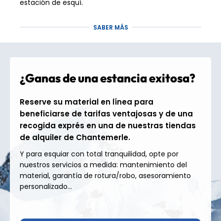
estación de esquí.
Serre Chevalier Vallée,
SABER MÁS
una de las mayores
zonas de esquí de los
¿Ganas de una estancia exitosa?
Alpes del Sur
Reserve su material en línea para
Desde Chantemerle, se accede directamente a la
beneficiarse de tarifas ventajosas y de una
zona de esquí
de Serre Chevalier Vallée
, que
recogida exprés en una de nuestras tiendas
cuenta con
250 km de pistas
entre
1200 y 2800 m
de alquiler de Chantemerle.
de altitud
. La oferta de esquí aquí es
especialmente variada, con una gran proporción de
Y para esquiar con total tranquilidad, opte por
pistas arboladas
, muy apreciadas por su
nuestros servicios a medida: mantenimiento del
comodidad y claridad, especialmente en los
material, garantía de rotura/robo, asesoramiento
sectores de Chantemerle y Villeneuve. Las zonas de
personalizado...
mayor altitud de
Grand Serre Che
ofrecen un
esquí más abierto, con excelentes pistas
desafiantes como
Vauban
,
Luc Alphand
y
Casse du