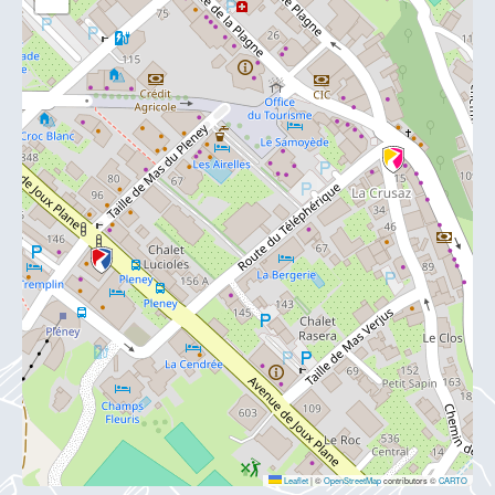
Leaflet
|
©
OpenStreetMap
contributors ©
CARTO