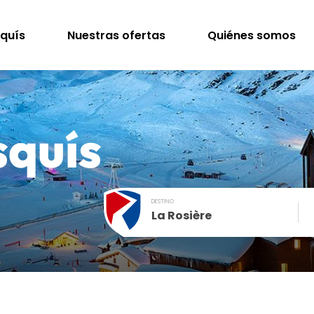
squís
Nuestras ofertas
Quiénes somos
squís
DESTINO
La Rosière
December
SUN
MON
TUE
WED
THU
FRI
1
2
3
4