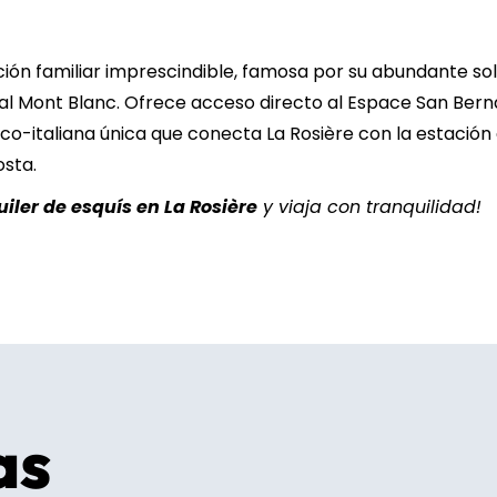
6
7
8
9
10
11
13
14
15
16
17
18
ción familiar imprescindible, famosa por su abundante sol
al Mont Blanc. Ofrece acceso directo al Espace San Bern
20
21
22
23
24
25
co-italiana única que conecta La Rosière con la estación
osta.
27
28
29
30
31
uiler de esquís en La Rosière
y viaja con tranquilidad!
as