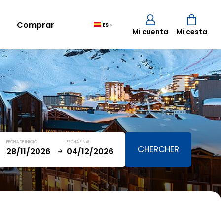
Comprar
ES
Mi cuenta
Mi cesta
Cesta
(0)
TOTAL
0,00 €
FECHA DE INICIO
FECHA FINAL
VER CESTA
January
SAT
SUN
MON
TUE
WED
THU
FRI
SAT
5
1
2