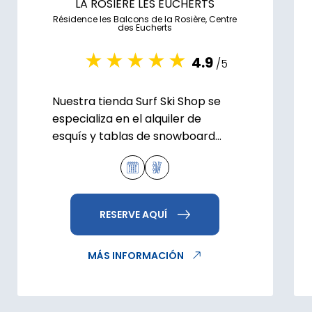
LA ROSIERE LES EUCHERTS
Résidence les Balcons de la Rosière, Centre
des Eucherts
4.9
/5
Nuestra tienda Surf Ski Shop se
especializa en el alquiler de
esquís y tablas de snowboard
para disfrutar de la zona de San
Bernardo.
RESERVE AQUÍ
MÁS INFORMACIÓN