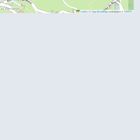
Leaflet
|
©
OpenStreetMap
contributors ©
CARTO