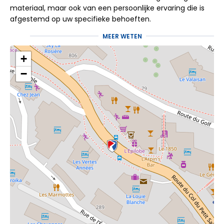
materiaal, maar ook van een persoonlijke ervaring die is
afgestemd op uw specifieke behoeften.
We zijn er trots op een divers assortiment
ski- en
MEER WETEN
snowboarduitrusting
aan te bieden. Of u nu een
beginner of een expert bent, kind of volwassene, onze
+
selectie is geschikt voor alle niveaus en leeftijden. Wij
−
geloven dat de juiste uitrusting de sleutel is tot een
succesvolle ski-ervaring.
Maak kennis met uw
Precision Ski Rent La
Rosière-vestiging
Gelegen in de residentie "Les Vertes Années" in het hart
van het skigebied La Rosière, is onze skiverhuurwinkel
Precision Ski Centre gemakkelijk bereikbaar vanaf de
hoofdweg richting de Petit Saint Bernard-pas, dicht bij alle