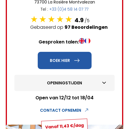
73700 La Rosière Montvalezan
6
7
8
9
10
11
12
Tel :
+33 (0)4 58 14 07 77
13
14
15
16
17
18
19
4.9
/5
Gebaseerd op
97 Beoordelingen
20
21
22
23
24
25
26
Gesproken talen:
27
28
29
30
31
1
2
BOEK HIER
3
4
5
6
7
8
9
OPENINGSTIJDEN
10
11
12
13
14
15
16
17
18
19
20
21
22
23
Open van 12/12 tot 18/04
24
25
26
27
28
29
30
CONTACT OPNEMEN
31
Vanaf 11,43 €/dag