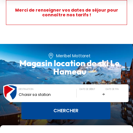
Merci de renseigner vos dates de séjour pour
connaître nos tarifs !
Meribel Mottaret
Magasin location de ski
Le
Hameau
DESTINATION
DATE DE DÉBUT
DATE DE FIN
Choisir sa station