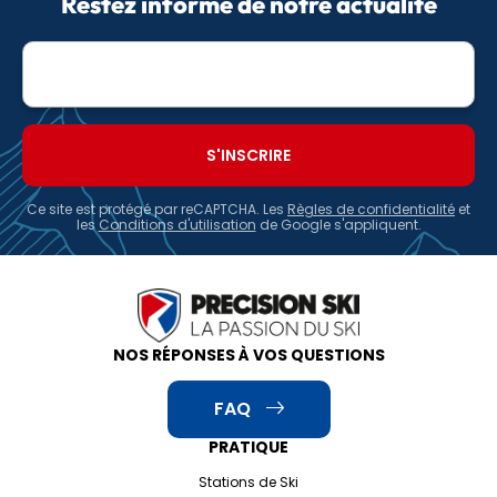
Restez informé de notre actualité
Adresse
e-
mail
Ce site est protégé par reCAPTCHA. Les
Règles de confidentialité
et
les
Conditions d'utilisation
de Google s'appliquent.
NOS RÉPONSES À VOS QUESTIONS
FAQ
PRATIQUE
Stations de Ski