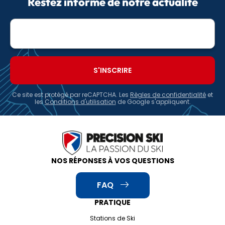
Restez informé de notre actualité
Adresse
e-
mail
Ce site est protégé par reCAPTCHA. Les
Règles de confidentialité
et
les
Conditions d'utilisation
de Google s'appliquent.
NOS RÉPONSES À VOS QUESTIONS
FAQ
PRATIQUE
Stations de Ski