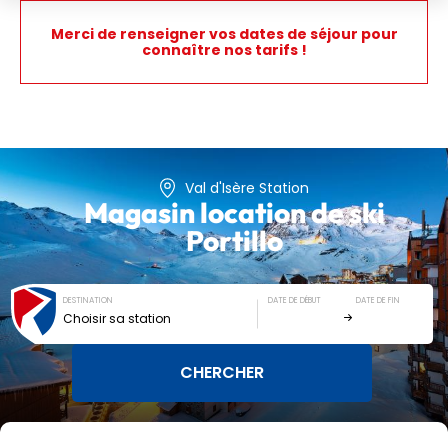
Merci de renseigner vos dates de séjour pour
connaître nos tarifs !
Val d'Isère Station
Magasin location de ski
Portillo
DESTINATION
DATE DE DÉBUT
DATE DE FIN
Choisir sa station