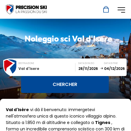
Noleggio sci
Val d'Isere
DESTINAZIONE
DATA DI INIZIO
DATA DI FINE
Val d'Isere
December
January
Val d'Isère
vi dà il benvenuto: immergetevi
SUN
MON
TUE
WED
THU
FRI
SAT
nell'atmosfera unica di questo iconico villaggio alpino.
Situato a 1.850 m di altitudine e collegato a
1
2
3
4
Tignes
5
,
forma un incredibile comprensorio sciistico con 300 km di