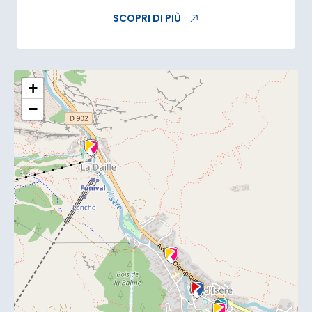
SCOPRI DI PIÙ
+
−