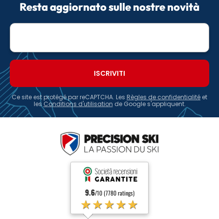
Resta aggiornato sulle nostre novità
E-
mail
Ce site est protégé par reCAPTCHA. Les
Règles de confidentialité
et
les
Conditions d'utilisation
de Google s'appliquent.
9.6
/10 (7780 ratings)
★★★★★