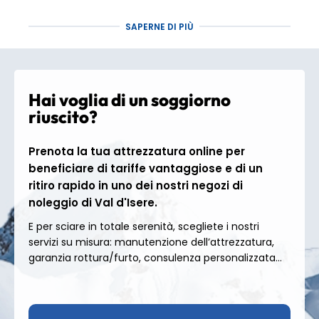
SAPERNE DI PIÙ
Il comprensorio sciistico
di Tignes – Val d'Isère
,
precedentemente noto come
Espace Killy
, è
all'altezza della sua reputazione: magnifico! Con
oltre 300 km di piste tra i 1.550 e i 3.456 metri di
altitudine, è un vero paradiso per gli amanti degli
Hai voglia di un soggiorno
sport sulla neve.
riuscito?
Principianti:
approfittate delle aree di
apprendimento sicure e delle piste verdi e blu
Prenota la tua attrezzatura online per
ideali per progredire senza intoppi;
beneficiare di tariffe vantaggiose e di un
Sciatori esperti:
affrontate la leggendaria Face
ritiro rapido in uno dei nostri negozi di
de Bellevarde, scoprite le impegnative piste nere
noleggio di Val d'Isere.
ed esplorate le sicure aree fuori pista per far
E per sciare in totale serenità, scegliete i nostri
salire l'adrenalina;
servizi su misura: manutenzione dell’attrezzatura,
Appassionati di freestyle:
dirigetevi allo
garanzia rottura/furto, consulenza personalizzata...
snowpark, al boardercross o alle fun zone per
eseguire trick e salti;
Avventurieri:
provate lo sci alpinismo, provate il
freeride guidato o osate provare l'eliski sul