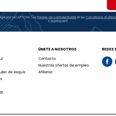
otégé par reCAPTCHA. Les
Règles de confidentialité
et les
Conditions d'utilis
s'appliquent.
ÚNETE A NOSOTROS
REDES 
uí
Contacto
Nuestras ofertas de empleo
iler de esquís
Afiliarse
os
ar