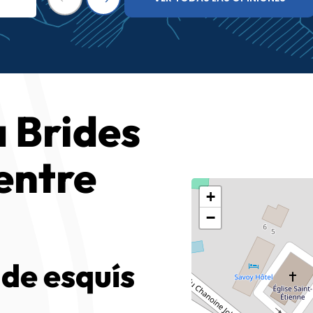
 Brides
Centre
+
−
 de esquís