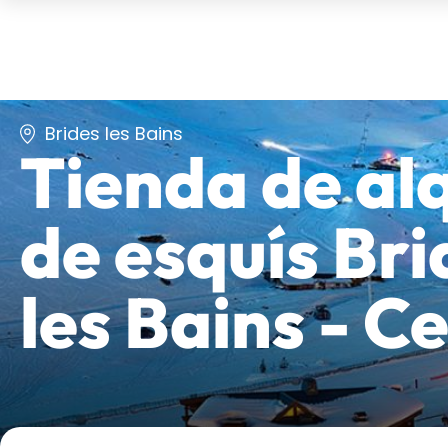
Brides les Bains
Tienda de alq
de esquís
Bri
les Bains - C