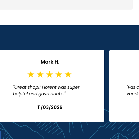
Mark H.
"Great shop!! Florent was super
"Pas 
helpful and gave each…"
vend
11/03/2026