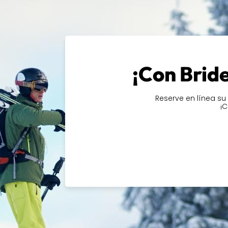
¿Desea contactarnos o visitarnos? Nos encontramos e
pleno centro de Brides-les-Bains. Puede contactarnos
por teléfono al +33 (0)4 79 55 22 59. Abrimos todos los
¡Con Bride
Equipo de esquí de alta cali
Reserve en línea su
¡C
Nuestra tienda de esquí en Brides-les-Bains ofrece u
material
para satisfacer todas tus necesidades. Desd
emocionantes descensos hasta tablas de snowboard 
freestyle, tenemos todo para satisfacer las preferen
hemos olvidado de los esquiadores más pequeños, co
diseñado para niños, garantizando seguridad y comodid
esquiador, sin importar su edad o nivel, encontrará lo 