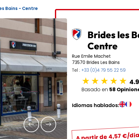
1
2
3
4
les Bains - Centre
6
7
8
9
10
11
13
14
15
16
17
18
Brides les B
Centre
20
21
22
23
24
25
Rue Emile Machet
27
28
29
30
31
73570 Brides Les Bains
Tel :
+33 (0)4 79 55 22 59
4.9
Basado en
58 Opinion
Idiomas hablados:
A partir de 4,57 €/dí