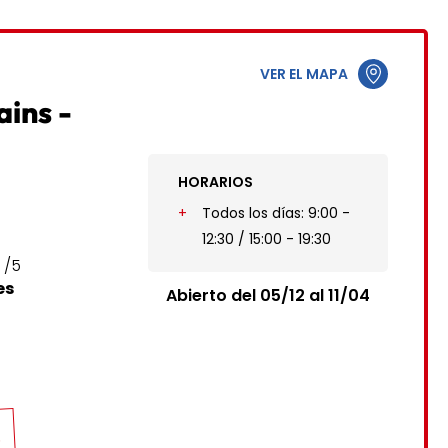
5
1
2
12
3
4
5
6
7
8
9
VER EL MAPA
19
10
11
12
13
14
15
16
ains -
26
17
18
19
20
21
22
23
HORARIOS
24
25
26
27
28
29
30
Todos los días: 9:00 -
31
12:30 / 15:00 - 19:30
/5
es
Abierto del 05/12 al 11/04
a