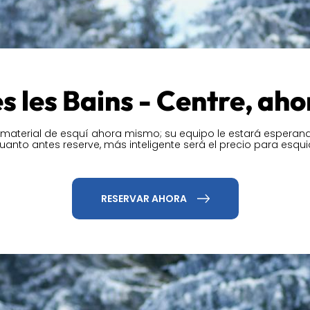
n la Rue Emile Machet, en
 por correo electrónico o
 días de diciembre a abril.
s les Bains - Centre, aho
dad
 material de esquí ahora mismo; su equipo le estará esperando
uanto antes reserve, más inteligente será el precio para esqui
na
amplia selección de
e esquís alpinos para
para los amantes del
RESERVAR AHORA
cias de todos. Tampoco nos
n material especialmente
ad. En Precision Ski, cada
que busca.