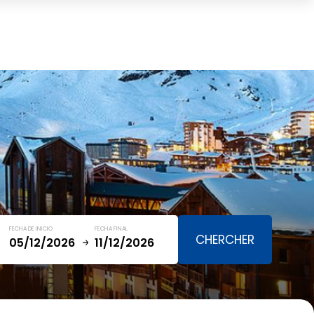
Cesta
(0)
TOTAL
0,00 €
VER CESTA
FECHA DE INICIO
FECHA FINAL
January
SAT
SUN
MON
TUE
WED
THU
FRI
SAT