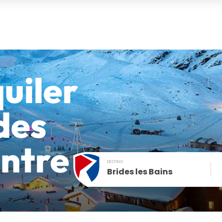
uiler
des
entre
DESTINO
Brides les Bains
December
SUN
MON
TUE
WED
THU
FRI