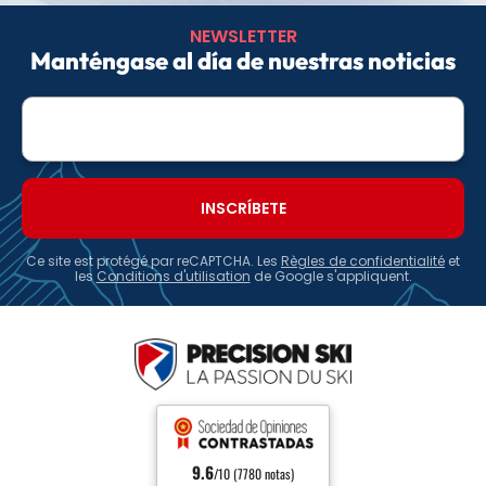
NEWSLETTER
Manténgase al día de nuestras noticias
E-
mail
Ce site est protégé par reCAPTCHA. Les
Règles de confidentialité
et
les
Conditions d'utilisation
de Google s'appliquent.
9.6
/10 (7780 notas)