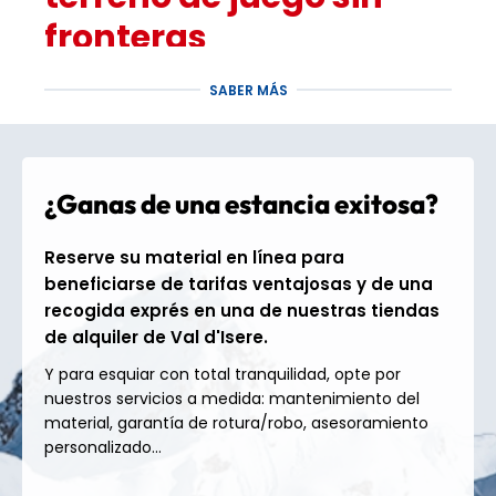
fronteras
SABER MÁS
La estación de esquí
de Tignes – Val d'Isère
,
antes conocida como
Espace Killy
, hace honor a
su reputación: ¡magnífica! Con más de 300 km de
pistas entre 1550 y 3456 metros de altitud, es un
auténtico paraíso para los amantes de los deportes
¿Ganas de una estancia exitosa?
de nieve.
Principiantes:
aprovecha las zonas de
Reserve su material en línea para
aprendizaje seguras y las pistas verdes y azules
beneficiarse de tarifas ventajosas y de una
ideales para progresar sin problemas;
recogida exprés en una de nuestras tiendas
Esquiadores confirmados:
enfréntate a la
de alquiler de Val d'Isere.
legendaria Face de Bellevarde, descubre
Y para esquiar con total tranquilidad, opte por
desafiantes pistas negras y explora zonas
nuestros servicios a medida: mantenimiento del
seguras fuera de pista para descargar
material, garantía de rotura/robo, asesoramiento
adrenalina;
personalizado...
Amantes del freestyle:
dirigirse al snowpark, al
boardercross o a las zonas de diversión para