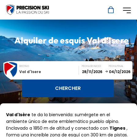
Alquiler de esquís
Val d'Isere
DESTINO
FECHA DE INICIO
FECHA FINAL
Val d'Isere
December
January
Val d'Isère
te da la bienvenida: sumérgete en el
SUN
MON
TUE
WED
THU
FRI
SAT
ambiente único de este emblemático pueblo alpino.
Enclavado a 1850 m de altitud y conectado con
1
2
3
4
5
Tignes
,
forma una increíble zona de esquí con 300 km de pistas.