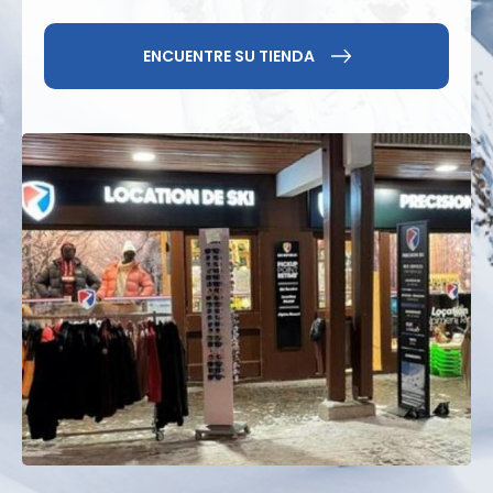
realizar trucos y saltos;
Aventureros:
probad el esquí de travesía,
experimentad el freeride guiado o atreveos con
ENCUENTRE SU TIENDA
el heliesquí en la parte italiana para pasar un día
inolvidable.
Todo esto en un entorno espectacular, con vistas
espectaculares a los picos de la sierra de la Vanoise.
¡Cada día se convierte en una nueva aventura y
una oportunidad para disfrutar de diversas
actividades!
Reserva ahora
tu alquiler de esquís en Val d'Isère
con Precision Ski Rent y aprovecha excelentes
tarifas para una experiencia única.