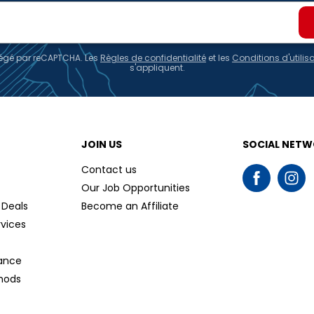
otégé par reCAPTCHA. Les
Règles de confidentialité
et les
Conditions d'utilis
s'appliquent.
JOIN US
SOCIAL NET
Contact us
Our Job Opportunities
 Deals
Become an Affiliate
rvices
tance
hods