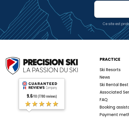
E-
mail
Ce site est pr
PRACTICE
Ski Resorts
News
Ski Rental Best
Associated Se
9.6
/10 (7780 reviews)
FAQ
★★★★★
Booking assis
Payment met