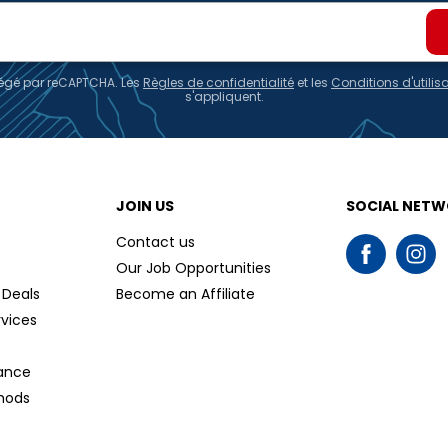
otégé par reCAPTCHA. Les
Règles de confidentialité
et les
Conditions d'utilis
s'appliquent.
JOIN US
SOCIAL NET
Contact us
Our Job Opportunities
 Deals
Become an Affiliate
rvices
tance
hods