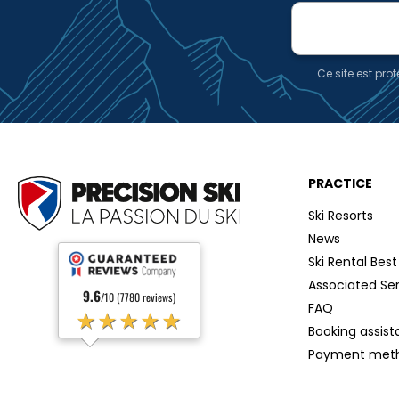
E-
mail
Ce site est pr
PRACTICE
Ski Resorts
News
Ski Rental Best
Associated Se
9.6
/10 (7780 reviews)
FAQ
★★★★★
Booking assis
Payment met